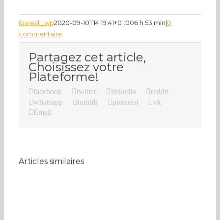
jbsreali_wp
2020-09-10T14:19:41+01:00
6 h 53 min
|
0
commentaire
Partagez cet article,
Choisissez votre
Plateforme!
facebook
twitter
linkedin
reddit
whatsapp
tumblr
pinterest
vk
Email
Articles similaires